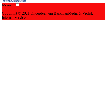
Link toevoegen
Menu +
Copyright © 2021 Onderdeel van
BaakmanMedia
&
Vrolijk
Internet Services