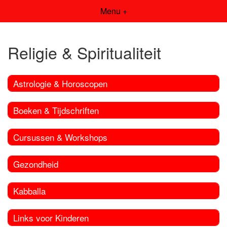
Menu +
Religie & Spiritualiteit
Astrologie & Horoscopen
Boeken & Tijdschriften
Cursussen & Workshops
Gezondheid
Kabballa
Links voor Kinderen